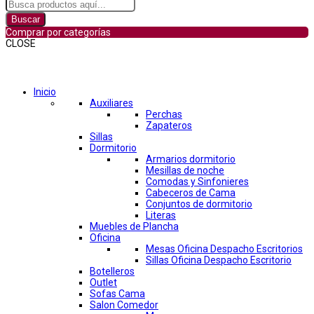
Buscar
Comprar por categorías
CLOSE
Comprar por categorías
Inicio
Auxiliares
Perchas
Zapateros
Sillas
Dormitorio
Armarios dormitorio
Mesillas de noche
Comodas y Sinfonieres
Cabeceros de Cama
Conjuntos de dormitorio
Literas
Muebles de Plancha
Oficina
Mesas Oficina Despacho Escritorios
Sillas Oficina Despacho Escritorio
Botelleros
Outlet
Sofas Cama
Salon Comedor