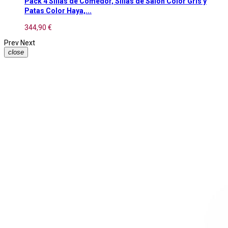
Pack 4 Sillas de Comedor, Sillas de Salón Color Gris y
Patas Color Haya,...
344,90 €
Prev
Next
close