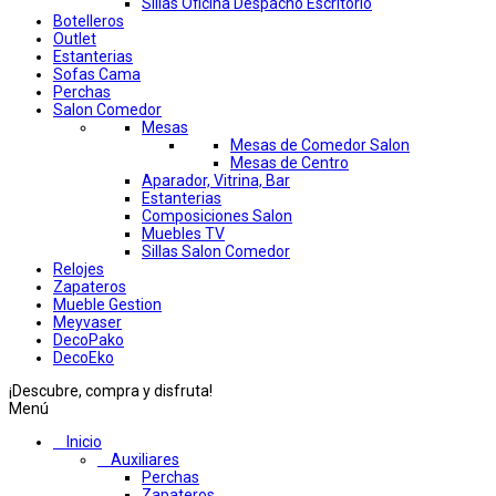
Sillas Oficina Despacho Escritorio
Botelleros
Outlet
Estanterias
Sofas Cama
Perchas
Salon Comedor
Mesas
Mesas de Comedor Salon
Mesas de Centro
Aparador, Vitrina, Bar
Estanterias
Composiciones Salon
Muebles TV
Sillas Salon Comedor
Relojes
Zapateros
Mueble Gestion
Meyvaser
DecoPako
DecoEko
¡Descubre, compra y disfruta!
Menú
Inicio
Auxiliares
Perchas
Zapateros