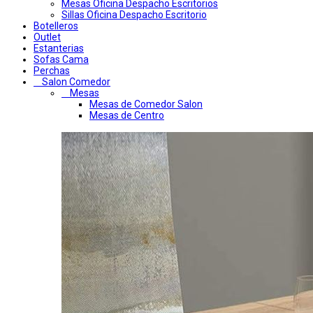
Mesas Oficina Despacho Escritorios
Sillas Oficina Despacho Escritorio
Botelleros
Outlet
Estanterias
Sofas Cama
Perchas
Salon Comedor
Mesas
Mesas de Comedor Salon
Mesas de Centro