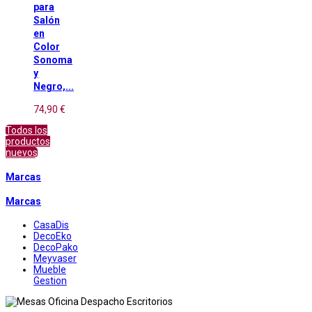
para
Salón
en
Color
Sonoma
y
Negro,...
74,90 €
Todos los
productos
nuevos
Marcas
Marcas
CasaDis
DecoEko
DecoPako
Meyvaser
Mueble
Gestion