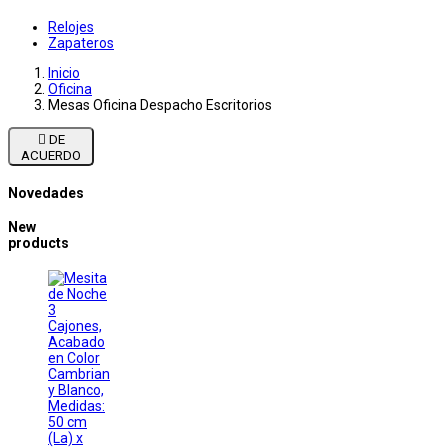
Relojes
Zapateros
Inicio
Oficina
Mesas Oficina Despacho Escritorios

DE
ACUERDO
Novedades
New
products