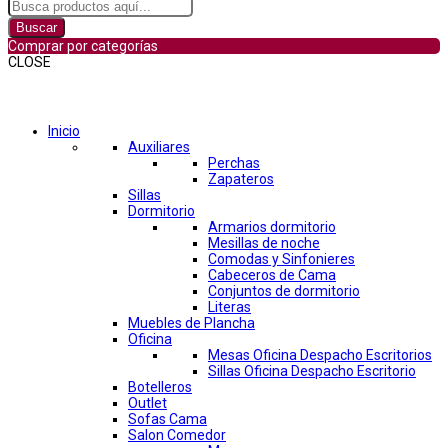
Buscar
Comprar por categorías
CLOSE
Comprar por categorías
Inicio
Auxiliares
Perchas
Zapateros
Sillas
Dormitorio
Armarios dormitorio
Mesillas de noche
Comodas y Sinfonieres
Cabeceros de Cama
Conjuntos de dormitorio
Literas
Muebles de Plancha
Oficina
Mesas Oficina Despacho Escritorios
Sillas Oficina Despacho Escritorio
Botelleros
Outlet
Sofas Cama
Salon Comedor