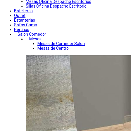
Mesas Oficina Despacho Escritorios
Sillas Oficina Despacho Escritorio
Botelleros
Outlet
Estanterias
Sofas Cama
Perchas
Salon Comedor
Mesas
Mesas de Comedor Salon
Mesas de Centro