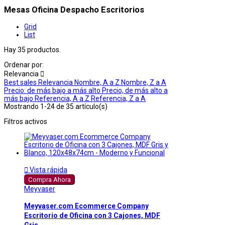
Mesas Oficina Despacho Escritorios
Grid
List
Hay 35 productos.
Ordenar por:
Relevancia

Best sales
Relevancia
Nombre, A a Z
Nombre, Z a A
Precio: de más bajo a más alto
Precio, de más alto a
más bajo
Referencia, A a Z
Referencia, Z a A
Mostrando 1-24 de 35 artículo(s)
Filtros activos

Vista rápida
Compra Ahora
Meyvaser
Meyvaser.com Ecommerce Company
Escritorio de Oficina con 3 Cajones, MDF