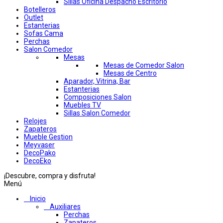
Sillas Oficina Despacho Escritorio
Botelleros
Outlet
Estanterias
Sofas Cama
Perchas
Salon Comedor
Mesas
Mesas de Comedor Salon
Mesas de Centro
Aparador, Vitrina, Bar
Estanterias
Composiciones Salon
Muebles TV
Sillas Salon Comedor
Relojes
Zapateros
Mueble Gestion
Meyvaser
DecoPako
DecoEko
¡Descubre, compra y disfruta!
Menú
Inicio
Auxiliares
Perchas
Zapateros