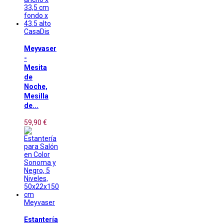
CasaDis
Meyvaser
-
Mesita
de
Noche,
Mesilla
de...
59,90 €
Meyvaser
Estantería