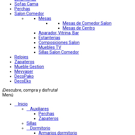
Sofas Cama
Perchas
Salon Comedor
Mesas
Mesas de Comedor Salon
Mesas de Centro
Aparador, Vitrina, Bar
Estanterias
Composiciones Salon
Muebles TV
Sillas Salon Comedor
Relojes
Zapateros
Mueble Gestion
Meyvaser
DecoPako
DecoEko
¡Descubre, compra y disfruta!
Menú
Inicio
Auxiliares
Perchas
Zapateros
Sillas
Dormitorio
Armarios dormitorio