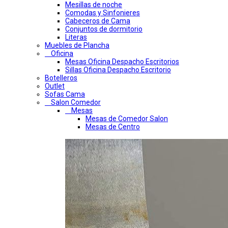
Mesillas de noche
Comodas y Sinfonieres
Cabeceros de Cama
Conjuntos de dormitorio
Literas
Muebles de Plancha
Oficina
Mesas Oficina Despacho Escritorios
Sillas Oficina Despacho Escritorio
Botelleros
Outlet
Sofas Cama
Salon Comedor
Mesas
Mesas de Comedor Salon
Mesas de Centro