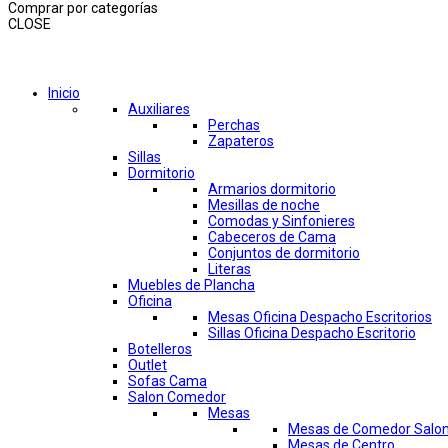
Comprar por categorías
CLOSE
Comprar por categorías
Inicio
Auxiliares
Perchas
Zapateros
Sillas
Dormitorio
Armarios dormitorio
Mesillas de noche
Comodas y Sinfonieres
Cabeceros de Cama
Conjuntos de dormitorio
Literas
Muebles de Plancha
Oficina
Mesas Oficina Despacho Escritorios
Sillas Oficina Despacho Escritorio
Botelleros
Outlet
Sofas Cama
Salon Comedor
Mesas
Mesas de Comedor Salo
Mesas de Centro