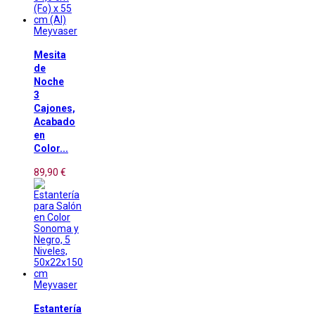
Meyvaser
Mesita
de
Noche
3
Cajones,
Acabado
en
Color...
89,90 €
Meyvaser
Estantería