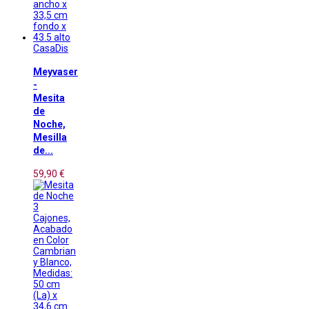
CasaDis
Meyvaser
-
Mesita
de
Noche,
Mesilla
de...
59,90 €