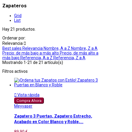
Zapateros
Grid
List
Hay 21 productos.
Ordenar por:
Relevancia

Best sales
Relevancia
Nombre, A a Z
Nombre, Z a A
Precio: de más bajo a más alto
Precio, de más alto a
más bajo
Referencia, A a Z
Referencia, Z a A
Mostrando 1-21 de 21 artículo(s)
Filtros activos

Vista rápida
Compra Ahora
Meyvaser
Zapatero 3 Puertas, Zapatero Estrecho,
Acabado en Color Blanco y Roble,...
89,90 €