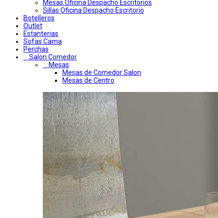
Mesas Oficina Despacho Escritorios
Sillas Oficina Despacho Escritorio
Botelleros
Outlet
Estanterias
Sofas Cama
Perchas
Salon Comedor
Mesas
Mesas de Comedor Salon
Mesas de Centro