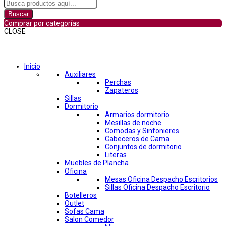
Buscar
Comprar por categorías
CLOSE
Comprar por categorías
Inicio
Auxiliares
Perchas
Zapateros
Sillas
Dormitorio
Armarios dormitorio
Mesillas de noche
Comodas y Sinfonieres
Cabeceros de Cama
Conjuntos de dormitorio
Literas
Muebles de Plancha
Oficina
Mesas Oficina Despacho Escritorios
Sillas Oficina Despacho Escritorio
Botelleros
Outlet
Sofas Cama
Salon Comedor