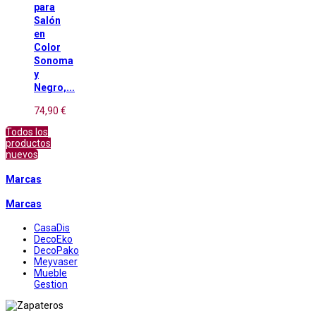
para
Salón
en
Color
Sonoma
y
Negro,...
74,90 €
Todos los
productos
nuevos
Marcas
Marcas
CasaDis
DecoEko
DecoPako
Meyvaser
Mueble
Gestion