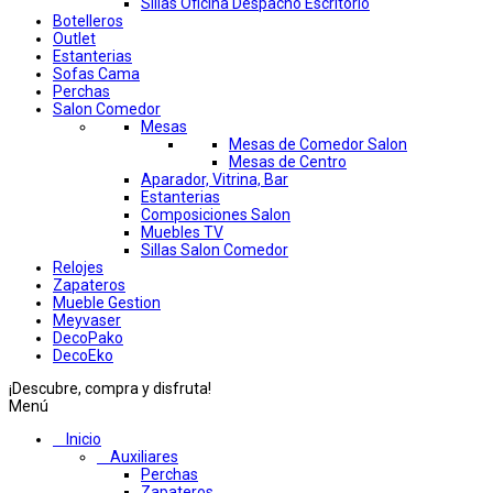
Sillas Oficina Despacho Escritorio
Botelleros
Outlet
Estanterias
Sofas Cama
Perchas
Salon Comedor
Mesas
Mesas de Comedor Salon
Mesas de Centro
Aparador, Vitrina, Bar
Estanterias
Composiciones Salon
Muebles TV
Sillas Salon Comedor
Relojes
Zapateros
Mueble Gestion
Meyvaser
DecoPako
DecoEko
¡Descubre, compra y disfruta!
Menú
Inicio
Auxiliares
Perchas
Zapateros