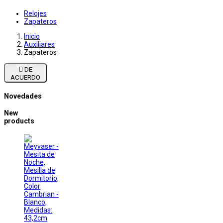
Relojes
Zapateros
Inicio
Auxiliares
Zapateros

DE
ACUERDO
Novedades
New
products