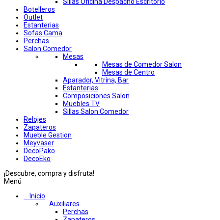
Sillas Oficina Despacho Escritorio
Botelleros
Outlet
Estanterias
Sofas Cama
Perchas
Salon Comedor
Mesas
Mesas de Comedor Salon
Mesas de Centro
Aparador, Vitrina, Bar
Estanterias
Composiciones Salon
Muebles TV
Sillas Salon Comedor
Relojes
Zapateros
Mueble Gestion
Meyvaser
DecoPako
DecoEko
¡Descubre, compra y disfruta!
Menú
Inicio
Auxiliares
Perchas
Zapateros