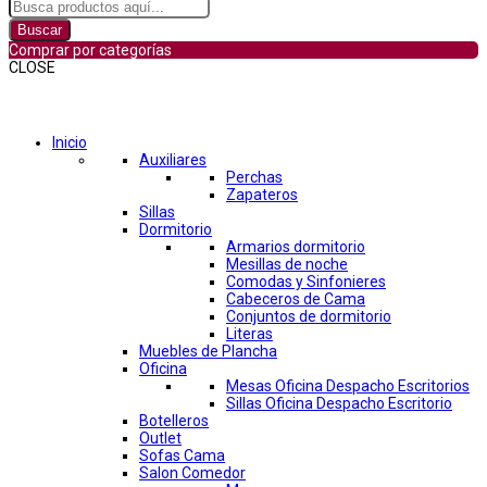
Buscar
Comprar por categorías
CLOSE
Comprar por categorías
Inicio
Auxiliares
Perchas
Zapateros
Sillas
Dormitorio
Armarios dormitorio
Mesillas de noche
Comodas y Sinfonieres
Cabeceros de Cama
Conjuntos de dormitorio
Literas
Muebles de Plancha
Oficina
Mesas Oficina Despacho Escritorios
Sillas Oficina Despacho Escritorio
Botelleros
Outlet
Sofas Cama
Salon Comedor