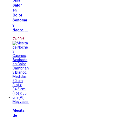
para
Salón
en
Color
Sonoma
y
Negro,...
74,90 €
Meyvaser
Mesita
de