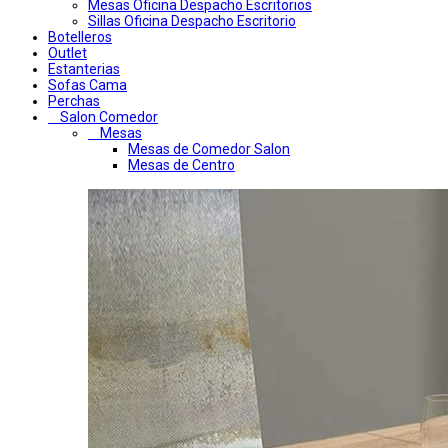
Mesas Oficina Despacho Escritorios
Sillas Oficina Despacho Escritorio
Botelleros
Outlet
Estanterias
Sofas Cama
Perchas
Salon Comedor
Mesas
Mesas de Comedor Salon
Mesas de Centro