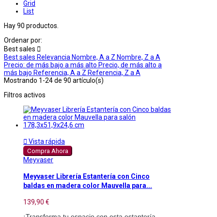
Grid
List
Hay 90 productos.
Ordenar por:
Best sales

Best sales
Relevancia
Nombre, A a Z
Nombre, Z a A
Precio: de más bajo a más alto
Precio, de más alto a
más bajo
Referencia, A a Z
Referencia, Z a A
Mostrando 1-24 de 90 artículo(s)
Filtros activos

Vista rápida
Compra Ahora
Meyvaser
Meyvaser Librería Estantería con Cinco
baldas en madera color Mauvella para...
139,90 €
¡Transforma tu espacio con esta estantería