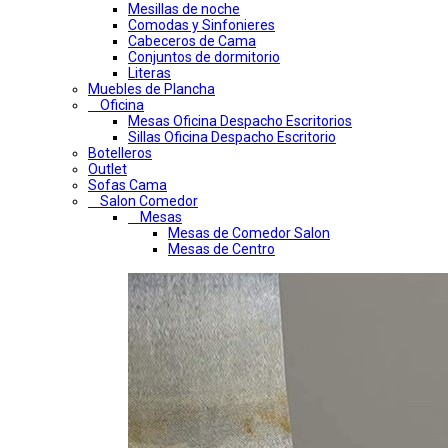
Mesillas de noche
Comodas y Sinfonieres
Cabeceros de Cama
Conjuntos de dormitorio
Literas
Muebles de Plancha
Oficina
Mesas Oficina Despacho Escritorios
Sillas Oficina Despacho Escritorio
Botelleros
Outlet
Sofas Cama
Salon Comedor
Mesas
Mesas de Comedor Salon
Mesas de Centro