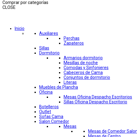
Comprar por categorías
CLOSE
Comprar por categorías
Inicio
Auxiliares
Perchas
Zapateros
Sillas
Dormitorio
Armarios dormitorio
Mesillas de noche
Comodas y Sinfonieres
Cabeceros de Cama
Conjuntos de dormitorio
Literas
Muebles de Plancha
Oficina
Mesas Oficina Despacho Escritorios
Sillas Oficina Despacho Escritorio
Botelleros
Outlet
Sofas Cama
Salon Comedor
Mesas
Mesas de Comedor Salo
Mesas de Centro