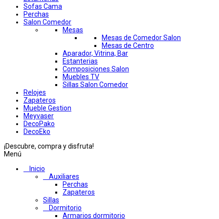
Sofas Cama
Perchas
Salon Comedor
Mesas
Mesas de Comedor Salon
Mesas de Centro
Aparador, Vitrina, Bar
Estanterias
Composiciones Salon
Muebles TV
Sillas Salon Comedor
Relojes
Zapateros
Mueble Gestion
Meyvaser
DecoPako
DecoEko
¡Descubre, compra y disfruta!
Menú
Inicio
Auxiliares
Perchas
Zapateros
Sillas
Dormitorio
Armarios dormitorio