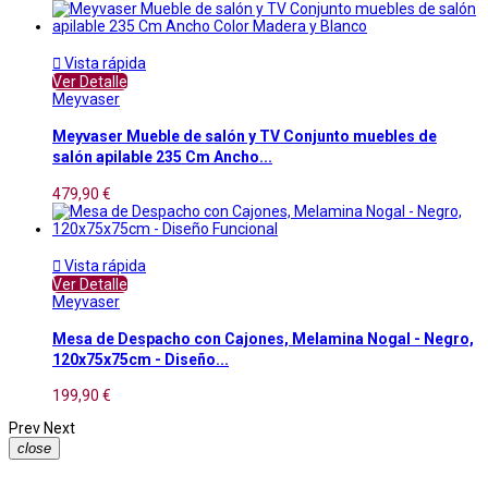

Vista rápida
Ver Detalle
Meyvaser
Meyvaser Mueble de salón y TV Conjunto muebles de
salón apilable 235 Cm Ancho...
479,90 €

Vista rápida
Ver Detalle
Meyvaser
Mesa de Despacho con Cajones, Melamina Nogal - Negro,
120x75x75cm - Diseño...
199,90 €
Prev
Next
close