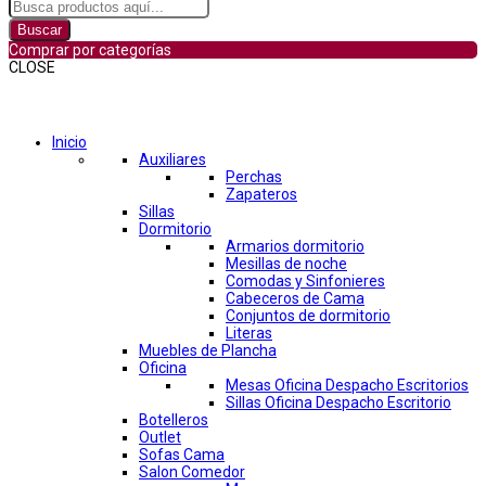
Buscar
Comprar por categorías
CLOSE
Comprar por categorías
Inicio
Auxiliares
Perchas
Zapateros
Sillas
Dormitorio
Armarios dormitorio
Mesillas de noche
Comodas y Sinfonieres
Cabeceros de Cama
Conjuntos de dormitorio
Literas
Muebles de Plancha
Oficina
Mesas Oficina Despacho Escritorios
Sillas Oficina Despacho Escritorio
Botelleros
Outlet
Sofas Cama
Salon Comedor