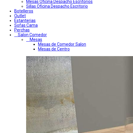
Mesas Oficina Despacho Escritorios
Sillas Oficina Despacho Escritorio
Botelleros
Outlet
Estanterias
Sofas Cama
Perchas
Salon Comedor
Mesas
Mesas de Comedor Salon
Mesas de Centro