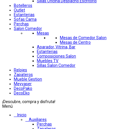
Sillas Oficina Despacho Escritorio
Botelleros
Outlet
Estanterias
Sofas Cama
Perchas
Salon Comedor
Mesas
Mesas de Comedor Salon
Mesas de Centro
Aparador, Vitrina, Bar
Estanterias
Composiciones Salon
Muebles TV
Sillas Salon Comedor
Relojes
Zapateros
Mueble Gestion
Meyvaser
DecoPako
DecoEko
¡Descubre, compra y disfruta!
Menú
Inicio
Auxiliares
Perchas
Zapateros