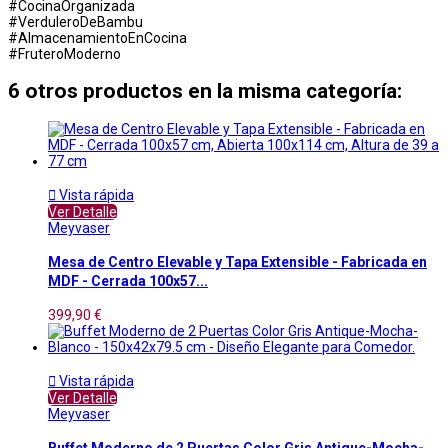
#CocinaOrganizada
#VerduleroDeBambu
#AlmacenamientoEnCocina
#FruteroModerno
6 otros productos en la misma categoría:

Vista rápida
Ver Detalle
Meyvaser
Mesa de Centro Elevable y Tapa Extensible - Fabricada en
MDF - Cerrada 100x57...
399,90 €

Vista rápida
Ver Detalle
Meyvaser
Buffet Moderno de 2 Puertas Color Gris Antique-Mocha-