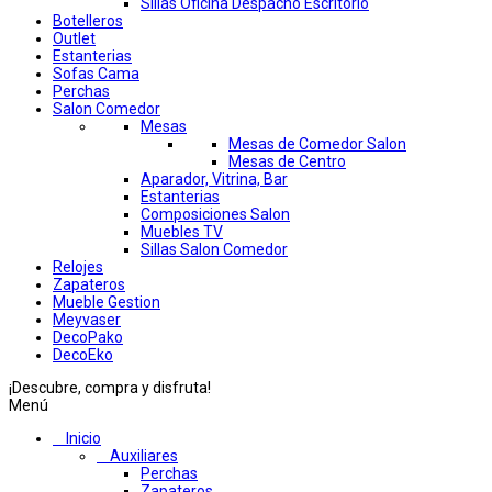
Sillas Oficina Despacho Escritorio
Botelleros
Outlet
Estanterias
Sofas Cama
Perchas
Salon Comedor
Mesas
Mesas de Comedor Salon
Mesas de Centro
Aparador, Vitrina, Bar
Estanterias
Composiciones Salon
Muebles TV
Sillas Salon Comedor
Relojes
Zapateros
Mueble Gestion
Meyvaser
DecoPako
DecoEko
¡Descubre, compra y disfruta!
Menú
Inicio
Auxiliares
Perchas
Zapateros