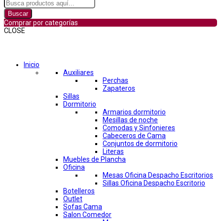
Buscar
Comprar por categorías
CLOSE
Comprar por categorías
Inicio
Auxiliares
Perchas
Zapateros
Sillas
Dormitorio
Armarios dormitorio
Mesillas de noche
Comodas y Sinfonieres
Cabeceros de Cama
Conjuntos de dormitorio
Literas
Muebles de Plancha
Oficina
Mesas Oficina Despacho Escritorios
Sillas Oficina Despacho Escritorio
Botelleros
Outlet
Sofas Cama
Salon Comedor