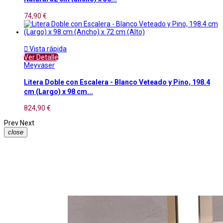
74,90 €

Vista rápida
Ver Detalle
Meyvaser
Litera Doble con Escalera - Blanco Veteado y Pino, 198.4
cm (Largo) x 98 cm...
824,90 €
Prev
Next
close