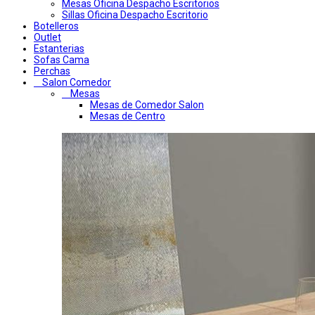
Mesas Oficina Despacho Escritorios
Sillas Oficina Despacho Escritorio
Botelleros
Outlet
Estanterias
Sofas Cama
Perchas
Salon Comedor
Mesas
Mesas de Comedor Salon
Mesas de Centro