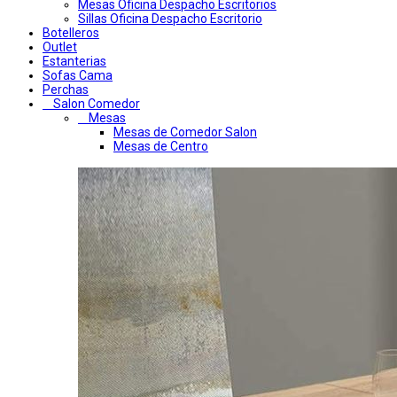
Mesas Oficina Despacho Escritorios
Sillas Oficina Despacho Escritorio
Botelleros
Outlet
Estanterias
Sofas Cama
Perchas
Salon Comedor
Mesas
Mesas de Comedor Salon
Mesas de Centro