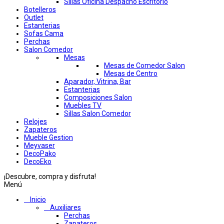
Sillas Oficina Despacho Escritorio
Botelleros
Outlet
Estanterias
Sofas Cama
Perchas
Salon Comedor
Mesas
Mesas de Comedor Salon
Mesas de Centro
Aparador, Vitrina, Bar
Estanterias
Composiciones Salon
Muebles TV
Sillas Salon Comedor
Relojes
Zapateros
Mueble Gestion
Meyvaser
DecoPako
DecoEko
¡Descubre, compra y disfruta!
Menú
Inicio
Auxiliares
Perchas
Zapateros