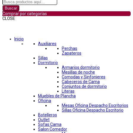
Buscar
Comprar por categorías
CLOSE
Comprar por categorías
Inicio
Auxiliares
Perchas
Zapateros
Sillas
Dormitorio
Armarios dormitorio
Mesillas de noche
Comodas y Sinfonieres
Cabeceros de Cama
Conjuntos de dormitorio
Literas
Muebles de Plancha
Oficina
Mesas Oficina Despacho Escritorios
Sillas Oficina Despacho Escritorio
Botelleros
Outlet
Sofas Cama
Salon Comedor