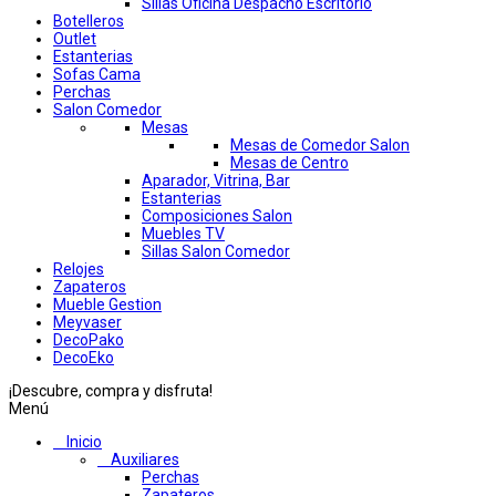
Sillas Oficina Despacho Escritorio
Botelleros
Outlet
Estanterias
Sofas Cama
Perchas
Salon Comedor
Mesas
Mesas de Comedor Salon
Mesas de Centro
Aparador, Vitrina, Bar
Estanterias
Composiciones Salon
Muebles TV
Sillas Salon Comedor
Relojes
Zapateros
Mueble Gestion
Meyvaser
DecoPako
DecoEko
¡Descubre, compra y disfruta!
Menú
Inicio
Auxiliares
Perchas
Zapateros