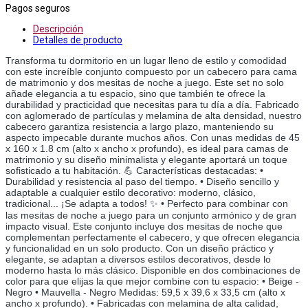
Pagos seguros
Descripción
Detalles de producto
Transforma tu dormitorio en un lugar lleno de estilo y comodidad
con este increíble conjunto compuesto por un cabecero para cama
de matrimonio y dos mesitas de noche a juego. Este set no solo
añade elegancia a tu espacio, sino que también te ofrece la
durabilidad y practicidad que necesitas para tu día a día. Fabricado
con aglomerado de partículas y melamina de alta densidad, nuestro
cabecero garantiza resistencia a largo plazo, manteniendo su
aspecto impecable durante muchos años. Con unas medidas de 45
x 160 x 1.8 cm (alto x ancho x profundo), es ideal para camas de
matrimonio y su diseño minimalista y elegante aportará un toque
sofisticado a tu habitación. 💪 Características destacadas: •
Durabilidad y resistencia al paso del tiempo. • Diseño sencillo y
adaptable a cualquier estilo decorativo: moderno, clásico,
tradicional... ¡Se adapta a todos! ✨ • Perfecto para combinar con
las mesitas de noche a juego para un conjunto armónico y de gran
impacto visual. Este conjunto incluye dos mesitas de noche que
complementan perfectamente el cabecero, y que ofrecen elegancia
y funcionalidad en un solo producto. Con un diseño práctico y
elegante, se adaptan a diversos estilos decorativos, desde lo
moderno hasta lo más clásico. Disponible en dos combinaciones de
color para que elijas la que mejor combine con tu espacio: • Beige -
Negro • Mauvella - Negro Medidas: 59,5 x 39,6 x 33,5 cm (alto x
ancho x profundo). • Fabricadas con melamina de alta calidad,