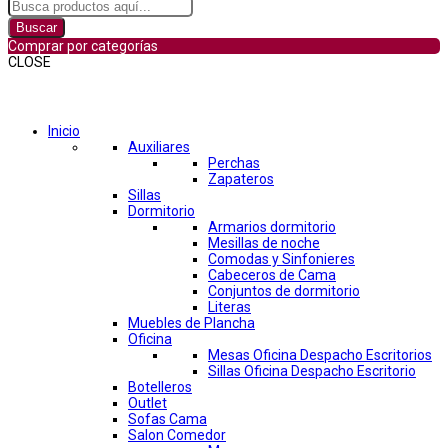
Buscar
Comprar por categorías
CLOSE
Comprar por categorías
Inicio
Auxiliares
Perchas
Zapateros
Sillas
Dormitorio
Armarios dormitorio
Mesillas de noche
Comodas y Sinfonieres
Cabeceros de Cama
Conjuntos de dormitorio
Literas
Muebles de Plancha
Oficina
Mesas Oficina Despacho Escritorios
Sillas Oficina Despacho Escritorio
Botelleros
Outlet
Sofas Cama
Salon Comedor