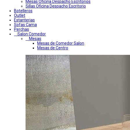
Mesas Oficina Despacho Escritorios
Sillas Oficina Despacho Escritorio
Botelleros
Outlet
Estanterias
Sofas Cama
Perchas
Salon Comedor
Mesas
Mesas de Comedor Salon
Mesas de Centro