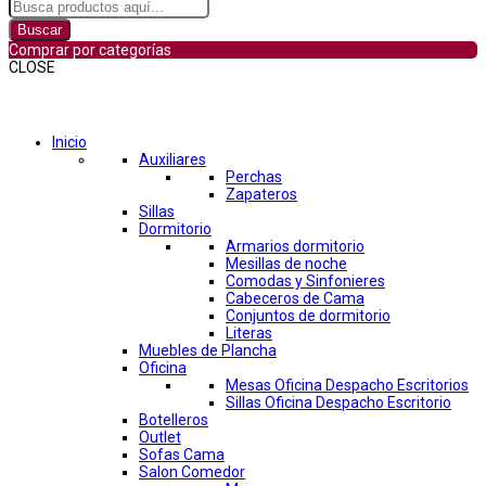
Buscar
Comprar por categorías
CLOSE
Comprar por categorías
Inicio
Auxiliares
Perchas
Zapateros
Sillas
Dormitorio
Armarios dormitorio
Mesillas de noche
Comodas y Sinfonieres
Cabeceros de Cama
Conjuntos de dormitorio
Literas
Muebles de Plancha
Oficina
Mesas Oficina Despacho Escritorios
Sillas Oficina Despacho Escritorio
Botelleros
Outlet
Sofas Cama
Salon Comedor