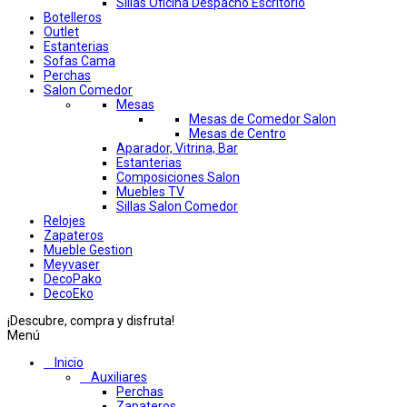
Sillas Oficina Despacho Escritorio
Botelleros
Outlet
Estanterias
Sofas Cama
Perchas
Salon Comedor
Mesas
Mesas de Comedor Salon
Mesas de Centro
Aparador, Vitrina, Bar
Estanterias
Composiciones Salon
Muebles TV
Sillas Salon Comedor
Relojes
Zapateros
Mueble Gestion
Meyvaser
DecoPako
DecoEko
¡Descubre, compra y disfruta!
Menú
Inicio
Auxiliares
Perchas
Zapateros