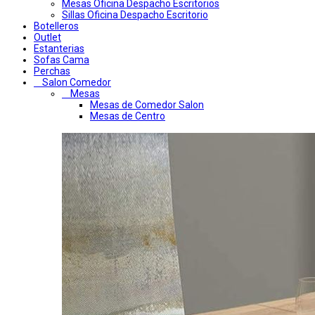
Mesas Oficina Despacho Escritorios
Sillas Oficina Despacho Escritorio
Botelleros
Outlet
Estanterias
Sofas Cama
Perchas
Salon Comedor
Mesas
Mesas de Comedor Salon
Mesas de Centro