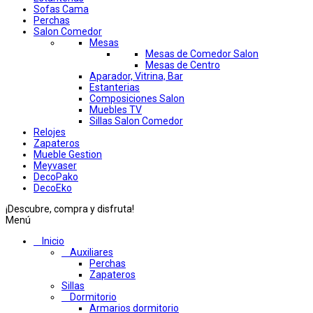
Sofas Cama
Perchas
Salon Comedor
Mesas
Mesas de Comedor Salon
Mesas de Centro
Aparador, Vitrina, Bar
Estanterias
Composiciones Salon
Muebles TV
Sillas Salon Comedor
Relojes
Zapateros
Mueble Gestion
Meyvaser
DecoPako
DecoEko
¡Descubre, compra y disfruta!
Menú
Inicio
Auxiliares
Perchas
Zapateros
Sillas
Dormitorio
Armarios dormitorio