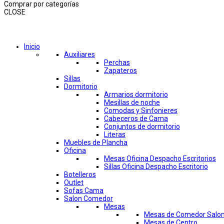
Comprar por categorías
CLOSE
Comprar por categorías
Inicio
Auxiliares
Perchas
Zapateros
Sillas
Dormitorio
Armarios dormitorio
Mesillas de noche
Comodas y Sinfonieres
Cabeceros de Cama
Conjuntos de dormitorio
Literas
Muebles de Plancha
Oficina
Mesas Oficina Despacho Escritorios
Sillas Oficina Despacho Escritorio
Botelleros
Outlet
Sofas Cama
Salon Comedor
Mesas
Mesas de Comedor Salo
Mesas de Centro