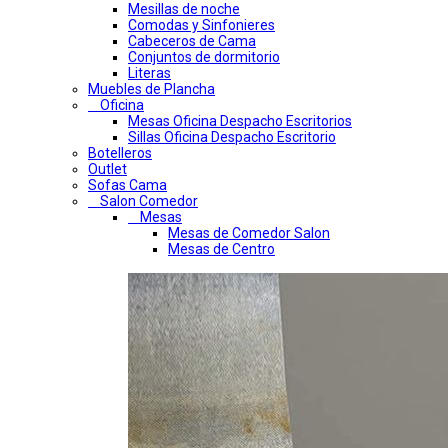
Mesillas de noche
Comodas y Sinfonieres
Cabeceros de Cama
Conjuntos de dormitorio
Literas
Muebles de Plancha
Oficina
Mesas Oficina Despacho Escritorios
Sillas Oficina Despacho Escritorio
Botelleros
Outlet
Sofas Cama
Salon Comedor
Mesas
Mesas de Comedor Salon
Mesas de Centro