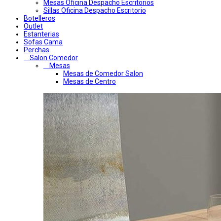
Mesas Oficina Despacho Escritorios
Sillas Oficina Despacho Escritorio
Botelleros
Outlet
Estanterias
Sofas Cama
Perchas
Salon Comedor
Mesas
Mesas de Comedor Salon
Mesas de Centro