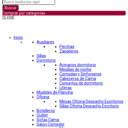
Buscar
Comprar por categorías
CLOSE
Comprar por categorías
Inicio
Auxiliares
Perchas
Zapateros
Sillas
Dormitorio
Armarios dormitorio
Mesillas de noche
Comodas y Sinfonieres
Cabeceros de Cama
Conjuntos de dormitorio
Literas
Muebles de Plancha
Oficina
Mesas Oficina Despacho Escritorios
Sillas Oficina Despacho Escritorio
Botelleros
Outlet
Sofas Cama
Salon Comedor