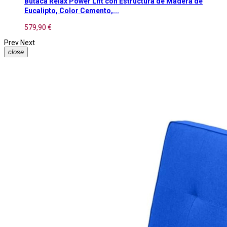
Butaca Relax Power Lift con Estructura de Madera de
Eucalipto, Color Cemento,...
579,90 €
Prev
Next
close