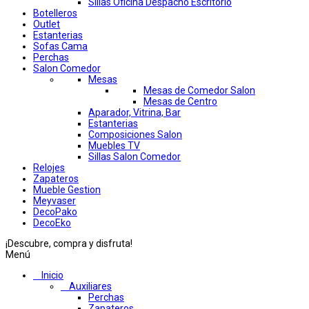
Sillas Oficina Despacho Escritorio
Botelleros
Outlet
Estanterias
Sofas Cama
Perchas
Salon Comedor
Mesas
Mesas de Comedor Salon
Mesas de Centro
Aparador, Vitrina, Bar
Estanterias
Composiciones Salon
Muebles TV
Sillas Salon Comedor
Relojes
Zapateros
Mueble Gestion
Meyvaser
DecoPako
DecoEko
¡Descubre, compra y disfruta!
Menú
Inicio
Auxiliares
Perchas
Zapateros