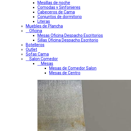
Mesillas de noche
Comodas y Sinfonieres
Cabeceros de Cama
Conjuntos de dormitorio
Literas
Muebles de Plancha
Oficina
Mesas Oficina Despacho Escritorios
Sillas Oficina Despacho Escritorio
Botelleros
Outlet
Sofas Cama
Salon Comedor
Mesas
Mesas de Comedor Salon
Mesas de Centro