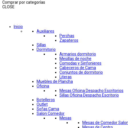
Comprar por categorías
CLOSE
Comprar por categorías
Inicio
Auxiliares
Perchas
Zapateros
Sillas
Dormitorio
Armarios dormitorio
Mesillas de noche
Comodas y Sinfonieres
Cabeceros de Cama
Conjuntos de dormitorio
Literas
Muebles de Plancha
Oficina
Mesas Oficina Despacho Escritorios
Sillas Oficina Despacho Escritorio
Botelleros
Outlet
Sofas Cama
Salon Comedor
Mesas
Mesas de Comedor Salo
Mesas de Centro