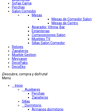
Sofas Cama
Perchas
Salon Comedor
Mesas
Mesas de Comedor Salon
Mesas de Centro
Aparador, Vitrina, Bar
Estanterias
Composiciones Salon
Muebles TV
Sillas Salon Comedor
Relojes
Zapateros
Mueble Gestion
Meyvaser
DecoPako
DecoEko
¡Descubre, compra y disfruta!
Menú
Inicio
Auxiliares
Perchas
Zapateros
Sillas
Dormitorio
Armarios dormitorio