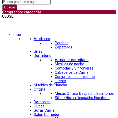
Buscar
Comprar por categorías
CLOSE
Comprar por categorías
Inicio
Auxiliares
Perchas
Zapateros
Sillas
Dormitorio
Armarios dormitorio
Mesillas de noche
Comodas y Sinfonieres
Cabeceros de Cama
Conjuntos de dormitorio
Literas
Muebles de Plancha
Oficina
Mesas Oficina Despacho Escritorios
Sillas Oficina Despacho Escritorio
Botelleros
Outlet
Sofas Cama
Salon Comedor