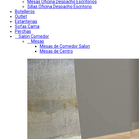
Mesas Oficina Despacho Escritorios
Sillas Oficina Despacho Escritorio
Botelleros
Outlet
Estanterias
Sofas Cama
Perchas
Salon Comedor
Mesas
Mesas de Comedor Salon
Mesas de Centro