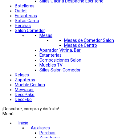
Sillas Oficina Despacho Escritorio
Botelleros
Outlet
Estanterias
Sofas Cama
Perchas
Salon Comedor
Mesas
Mesas de Comedor Salon
Mesas de Centro
Aparador, Vitrina, Bar
Estanterias
Composiciones Salon
Muebles TV
Sillas Salon Comedor
Relojes
Zapateros
Mueble Gestion
Meyvaser
DecoPako
DecoEko
¡Descubre, compra y disfruta!
Menú
Inicio
Auxiliares
Perchas
Zapateros