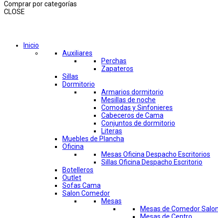
Comprar por categorías
CLOSE
Comprar por categorías
Inicio
Auxiliares
Perchas
Zapateros
Sillas
Dormitorio
Armarios dormitorio
Mesillas de noche
Comodas y Sinfonieres
Cabeceros de Cama
Conjuntos de dormitorio
Literas
Muebles de Plancha
Oficina
Mesas Oficina Despacho Escritorios
Sillas Oficina Despacho Escritorio
Botelleros
Outlet
Sofas Cama
Salon Comedor
Mesas
Mesas de Comedor Salo
Mesas de Centro