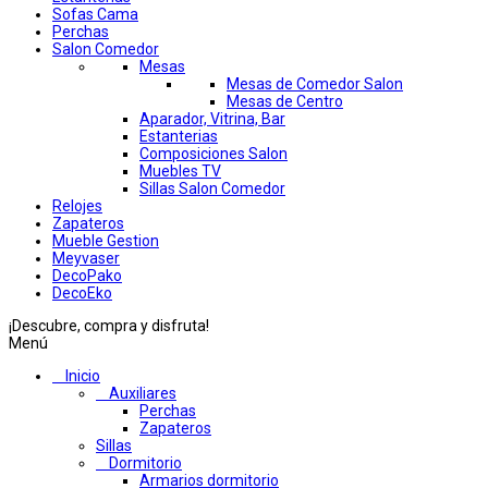
Sofas Cama
Perchas
Salon Comedor
Mesas
Mesas de Comedor Salon
Mesas de Centro
Aparador, Vitrina, Bar
Estanterias
Composiciones Salon
Muebles TV
Sillas Salon Comedor
Relojes
Zapateros
Mueble Gestion
Meyvaser
DecoPako
DecoEko
¡Descubre, compra y disfruta!
Menú
Inicio
Auxiliares
Perchas
Zapateros
Sillas
Dormitorio
Armarios dormitorio