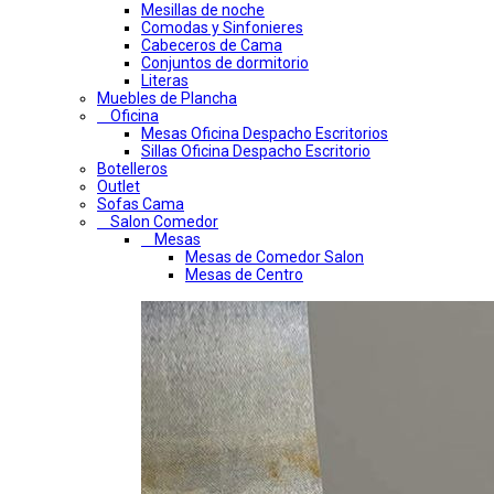
Mesillas de noche
Comodas y Sinfonieres
Cabeceros de Cama
Conjuntos de dormitorio
Literas
Muebles de Plancha
Oficina
Mesas Oficina Despacho Escritorios
Sillas Oficina Despacho Escritorio
Botelleros
Outlet
Sofas Cama
Salon Comedor
Mesas
Mesas de Comedor Salon
Mesas de Centro