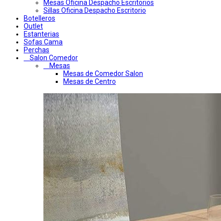
Mesas Oficina Despacho Escritorios
Sillas Oficina Despacho Escritorio
Botelleros
Outlet
Estanterias
Sofas Cama
Perchas
Salon Comedor
Mesas
Mesas de Comedor Salon
Mesas de Centro