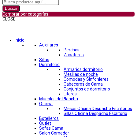
Buscar
Comprar por categorías
CLOSE
Comprar por categorías
Inicio
Auxiliares
Perchas
Zapateros
Sillas
Dormitorio
Armarios dormitorio
Mesillas de noche
Comodas y Sinfonieres
Cabeceros de Cama
Conjuntos de dormitorio
Literas
Muebles de Plancha
Oficina
Mesas Oficina Despacho Escritorios
Sillas Oficina Despacho Escritorio
Botelleros
Outlet
Sofas Cama
Salon Comedor