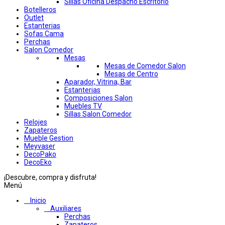
Sillas Oficina Despacho Escritorio
Botelleros
Outlet
Estanterias
Sofas Cama
Perchas
Salon Comedor
Mesas
Mesas de Comedor Salon
Mesas de Centro
Aparador, Vitrina, Bar
Estanterias
Composiciones Salon
Muebles TV
Sillas Salon Comedor
Relojes
Zapateros
Mueble Gestion
Meyvaser
DecoPako
DecoEko
¡Descubre, compra y disfruta!
Menú
Inicio
Auxiliares
Perchas
Zapateros