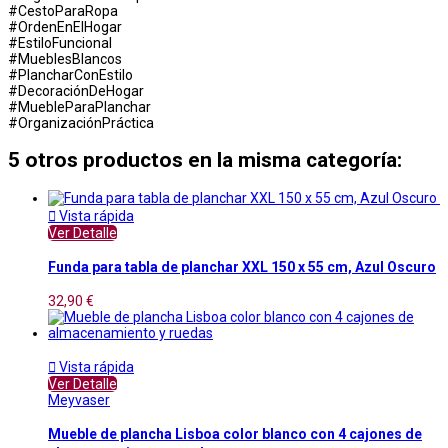
#CestoParaRopa
#OrdenEnElHogar
#EstiloFuncional
#MueblesBlancos
#PlancharConEstilo
#DecoraciónDeHogar
#MuebleParaPlanchar
#OrganizaciónPráctica
5 otros productos en la misma categoría:

Vista rápida
Ver Detalle
Funda para tabla de planchar XXL 150 x 55 cm, Azul Oscuro
32,90 €

Vista rápida
Ver Detalle
Meyvaser
Mueble de plancha Lisboa color blanco con 4 cajones de