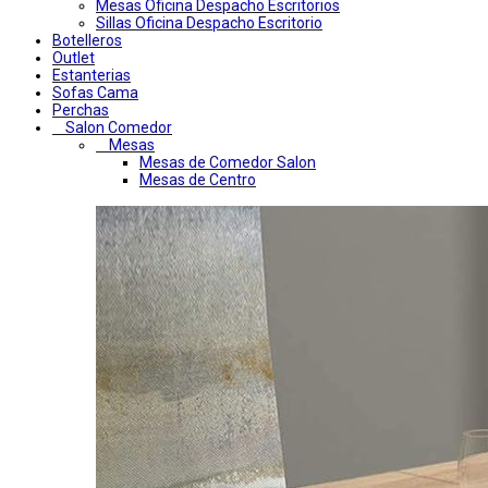
Mesas Oficina Despacho Escritorios
Sillas Oficina Despacho Escritorio
Botelleros
Outlet
Estanterias
Sofas Cama
Perchas
Salon Comedor
Mesas
Mesas de Comedor Salon
Mesas de Centro