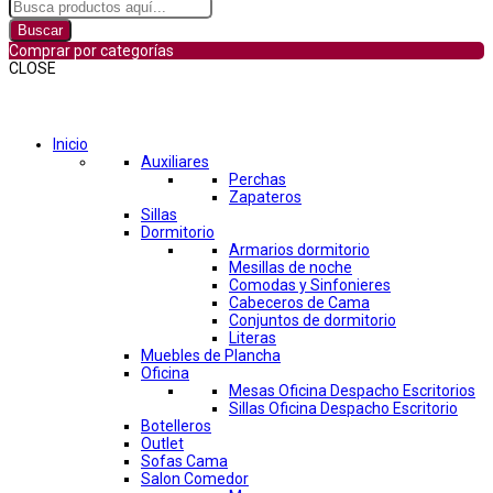
Buscar
Comprar por categorías
CLOSE
Comprar por categorías
Inicio
Auxiliares
Perchas
Zapateros
Sillas
Dormitorio
Armarios dormitorio
Mesillas de noche
Comodas y Sinfonieres
Cabeceros de Cama
Conjuntos de dormitorio
Literas
Muebles de Plancha
Oficina
Mesas Oficina Despacho Escritorios
Sillas Oficina Despacho Escritorio
Botelleros
Outlet
Sofas Cama
Salon Comedor