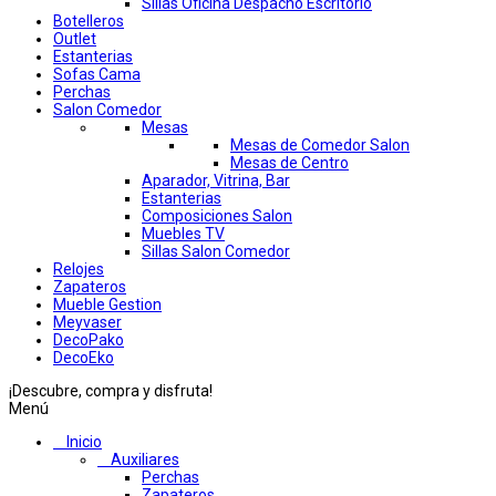
Sillas Oficina Despacho Escritorio
Botelleros
Outlet
Estanterias
Sofas Cama
Perchas
Salon Comedor
Mesas
Mesas de Comedor Salon
Mesas de Centro
Aparador, Vitrina, Bar
Estanterias
Composiciones Salon
Muebles TV
Sillas Salon Comedor
Relojes
Zapateros
Mueble Gestion
Meyvaser
DecoPako
DecoEko
¡Descubre, compra y disfruta!
Menú
Inicio
Auxiliares
Perchas
Zapateros