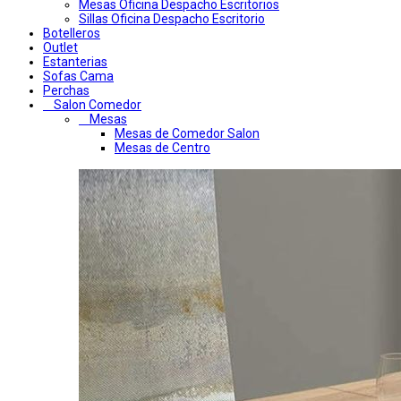
Mesas Oficina Despacho Escritorios
Sillas Oficina Despacho Escritorio
Botelleros
Outlet
Estanterias
Sofas Cama
Perchas
Salon Comedor
Mesas
Mesas de Comedor Salon
Mesas de Centro