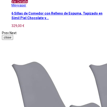
Ver Detalle
Meyvaser
6 Sillas de Comedor con Relleno de Espuma, Tapizado en
Símil Piel Chocolate y...
329,00 €
Prev
Next
close