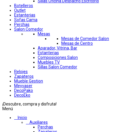
Sillas Oficina Despacho Escritorio
Botelleros
Outlet
Estanterias
Sofas Cama
Perchas
Salon Comedor
Mesas
Mesas de Comedor Salon
Mesas de Centro
Aparador, Vitrina, Bar
Estanterias
Composiciones Salon
Muebles TV
Sillas Salon Comedor
Relojes
Zapateros
Mueble Gestion
Meyvaser
DecoPako
DecoEko
¡Descubre, compra y disfruta!
Menú
Inicio
Auxiliares
Perchas
Zapateros