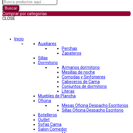
Buscar
Comprar por categorías
CLOSE
Comprar por categorías
Inicio
Auxiliares
Perchas
Zapateros
Sillas
Dormitorio
Armarios dormitorio
Mesillas de noche
Comodas y Sinfonieres
Cabeceros de Cama
Conjuntos de dormitorio
Literas
Muebles de Plancha
Oficina
Mesas Oficina Despacho Escritorios
Sillas Oficina Despacho Escritorio
Botelleros
Outlet
Sofas Cama
Salon Comedor