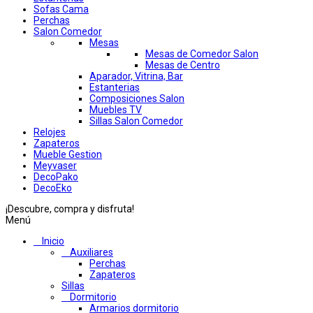
Sofas Cama
Perchas
Salon Comedor
Mesas
Mesas de Comedor Salon
Mesas de Centro
Aparador, Vitrina, Bar
Estanterias
Composiciones Salon
Muebles TV
Sillas Salon Comedor
Relojes
Zapateros
Mueble Gestion
Meyvaser
DecoPako
DecoEko
¡Descubre, compra y disfruta!
Menú
Inicio
Auxiliares
Perchas
Zapateros
Sillas
Dormitorio
Armarios dormitorio