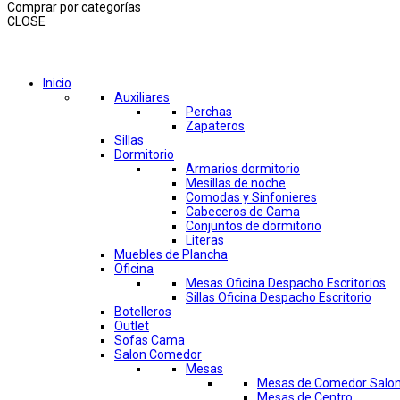
Comprar por categorías
CLOSE
Comprar por categorías
Inicio
Auxiliares
Perchas
Zapateros
Sillas
Dormitorio
Armarios dormitorio
Mesillas de noche
Comodas y Sinfonieres
Cabeceros de Cama
Conjuntos de dormitorio
Literas
Muebles de Plancha
Oficina
Mesas Oficina Despacho Escritorios
Sillas Oficina Despacho Escritorio
Botelleros
Outlet
Sofas Cama
Salon Comedor
Mesas
Mesas de Comedor Salo
Mesas de Centro