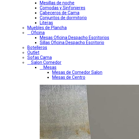
Mesillas de noche
Comodas y Sinfonieres
Cabeceros de Cama
Conjuntos de dormitorio
Literas
Muebles de Plancha
Oficina
Mesas Oficina Despacho Escritorios
Sillas Oficina Despacho Escritorio
Botelleros
Outlet
Sofas Cama
Salon Comedor
Mesas
Mesas de Comedor Salon
Mesas de Centro