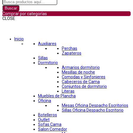
Buscar
Comprar por categorías
CLOSE
Comprar por categorías
Inicio
Auxiliares
Perchas
Zapateros
Sillas
Dormitorio
Armarios dormitorio
Mesillas de noche
Comodas y Sinfonieres
Cabeceros de Cama
Conjuntos de dormitorio
Literas
Muebles de Plancha
Oficina
Mesas Oficina Despacho Escritorios
Sillas Oficina Despacho Escritorio
Botelleros
Outlet
Sofas Cama
Salon Comedor