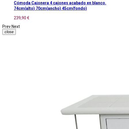
Cómoda Cajonera 4 cajones acabado en blanco.
74cm(alto) 70cm(ancho) 45cm(fondo)
239,90 €
Prev
Next
close