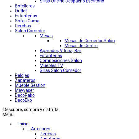
Sillas Oficina Despacho Escritorio
Botelleros
Outlet
Estanterias
Sofas Cama
Perchas
Salon Comedor
Mesas
Mesas de Comedor Salon
Mesas de Centro
Aparador, Vitrina, Bar
Estanterias
Composiciones Salon
Muebles TV
Sillas Salon Comedor
Relojes
Zapateros
Mueble Gestion
Meyvaser
DecoPako
DecoEko
¡Descubre, compra y disfruta!
Menú
Inicio
Auxiliares
Perchas
Zapateros