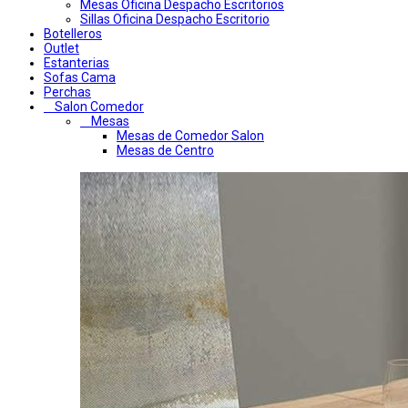
Mesas Oficina Despacho Escritorios
Sillas Oficina Despacho Escritorio
Botelleros
Outlet
Estanterias
Sofas Cama
Perchas
Salon Comedor
Mesas
Mesas de Comedor Salon
Mesas de Centro